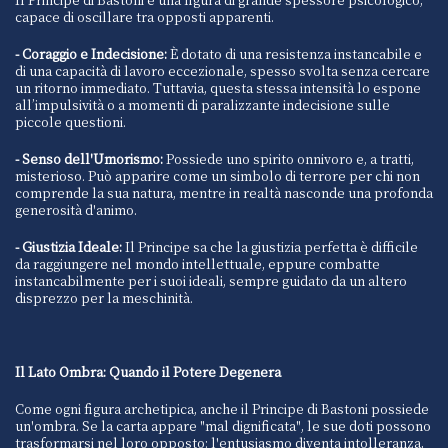
capace di oscillare tra opposti apparenti.
- Coraggio e Indecisione:
È dotato di una resistenza instancabile e
di una capacità di lavoro eccezionale, spesso svolta senza cercare
un ritorno immediato. Tuttavia, questa stessa intensità lo espone
all’impulsività o a momenti di paralizzante indecisione sulle
piccole questioni.
- Senso dell'Umorismo:
Possiede uno spirito onnivoro e, a tratti,
misterioso. Può apparire come un simbolo di terrore per chi non
comprende la sua natura, mentre in realtà nasconde una profonda
generosità d'animo.
- Giustizia Ideale:
Il Principe sa che la giustizia perfetta è difficile
da raggiungere nel mondo intellettuale, eppure combatte
instancabilmente per i suoi ideali, sempre guidato da un altero
disprezzo per la meschinità.
Il Lato Ombra: Quando il Potere Degenera
Come ogni figura archetipica, anche il Principe di Bastoni possiede
un'ombra. Se la carta appare "mal dignificata", le sue doti possono
trasformarsi nel loro opposto: l'entusiasmo diventa intolleranza,