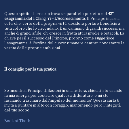
Questo spirito di crescita trova un parallelo perfetto nel
42°
esagramma del I Ching, Yi – L'Accrescimento
. Il Principe incarna
colui che, certo della propria virtù, desidera portare beneficio a
tutti coloro che lo circondano. È un cammino di grandi successi, ma
anche di grandi sfide: chi cresce in fretta attira invidie e ostacoli. La
chiave per il successo del Principe, proprio come suggerisce
l'esagramma, è l'ordine del cuore: rimanere centrati nonostante la
vastità delle proprie ambizioni.
Il consiglio per la tua pratica
Se incontri il Principe di Bastoni in una lettura, chiediti: sto usando
la mia energia per costruire qualcosa di duraturo, o mi sto
lasciando trascinare dall'impulso del momento? Questa carta ti
invita a puntare in alto con coraggio, mantenendo però l'integrità
del tuo scopo.
Book of Thoth