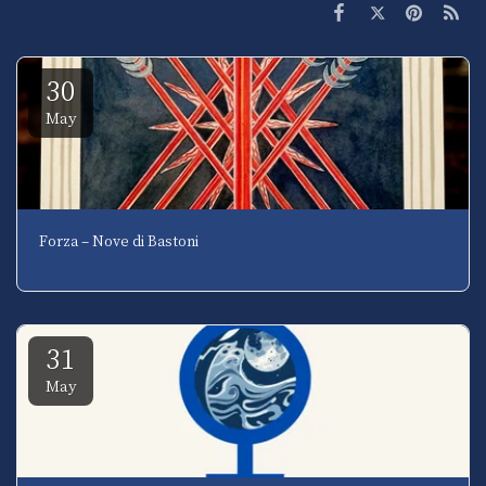
30
May
Forza – Nove di Bastoni
31
May